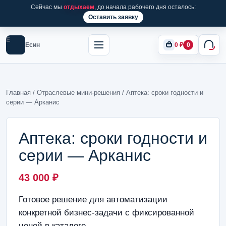
Сейчас мы
отдыхаем
, до начала рабочего дня осталось:
Оставить заявку
Е
Есин
0
₽
0
Главная
/
Отраслевые мини-решения
/ Аптека: сроки годности и
серии — Арканис
Аптека: сроки годности и
серии — Арканис
43 000
₽
Готовое решение для автоматизации
конкретной бизнес-задачи с фиксированной
ценой в каталоге.