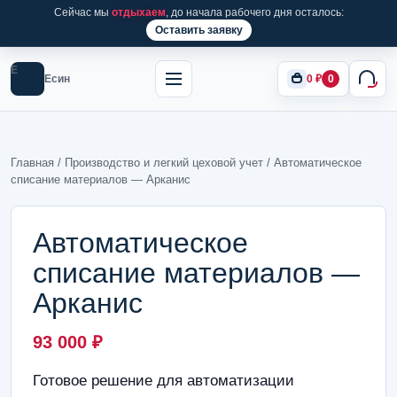
Сейчас мы
отдыхаем
, до начала рабочего дня осталось:
Оставить заявку
Е
Есин
0
₽
0
Главная
/
Производство и легкий цеховой учет
/ Автоматическое
списание материалов — Арканис
Автоматическое
списание материалов —
Арканис
93 000
₽
Готовое решение для автоматизации