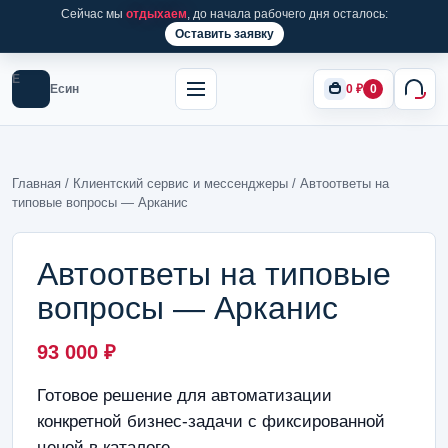
Сейчас мы
отдыхаем
, до начала рабочего дня осталось:
Оставить заявку
Е
Есин
0
₽
0
Главная
/
Клиентский сервис и мессенджеры
/ Автоответы на
типовые вопросы — Арканис
Автоответы на типовые
вопросы — Арканис
93 000
₽
Готовое решение для автоматизации
конкретной бизнес-задачи с фиксированной
ценой в каталоге.