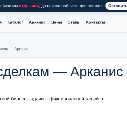
ейчас мы
отдыхаем
, до начала рабочего дня осталось:
Оставить
я
Каталог
Арканис
Цены
Этапы
Контакты
елкам — Арканис
 сделкам — Арканис
тной бизнес-задачи с фиксированной ценой в