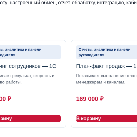
ту: настроенный обмен, отчет, обработку, интеграцию, каби
ы, аналитика и панели
Отчеты, аналитика и панели
водителя
руководителя
инг сотрудников — 1С
План-факт продаж — 
вает результат, скорость и
Показывает выполнение план
во работы.
менеджерам и каналам.
000
₽
169 000
₽
рзину
В корзину