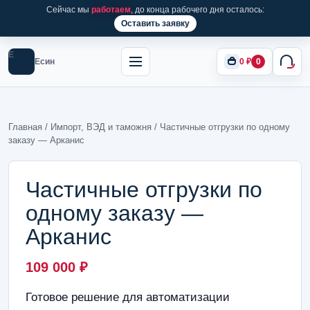
Сейчас мы
работаем
, до конца рабочего дня осталось:
Оставить заявку
Е
Есин
0
₽
0
Главная
/
Импорт, ВЭД и таможня
/ Частичные отгрузки по одному
заказу — Арканис
Частичные отгрузки по
одному заказу —
Арканис
109 000
₽
Готовое решение для автоматизации