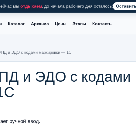
ейчас мы
отдыхаем
, до начала рабочего дня осталось:
Оставить
я
Каталог
Арканис
Цены
Этапы
Контакты
 УПД и ЭДО с кодами маркировки — 1С
УПД и ЭДО с кодами
1С
ает ручной ввод.