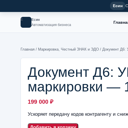
Есин
С
Е
Есин
Главна
Автоматизация бизнеса
Главная
/
Маркировка, Честный ЗНАК и ЭДО
/ Документ Д6:
Документ Д6: 
маркировки — 
199 000
₽
Ускоряет передачу кодов контрагенту и сниж
Добавить в корзину