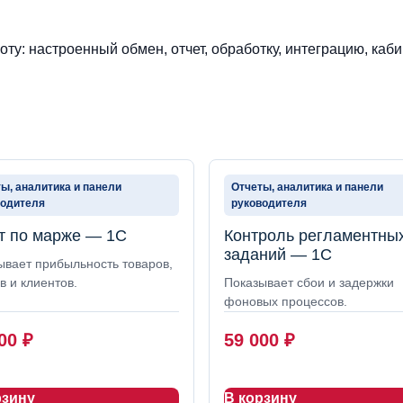
ту: настроенный обмен, отчет, обработку, интеграцию, каби
ы, аналитика и панели
Отчеты, аналитика и панели
водителя
руководителя
т по марже — 1С
Контроль регламентны
заданий — 1С
ывает прибыльность товаров,
в и клиентов.
Показывает сбои и задержки
фоновых процессов.
000
₽
59 000
₽
рзину
В корзину