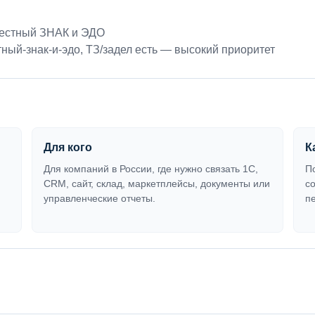
Честный ЗНАК и ЭДО
ный-знак-и-эдо
,
ТЗ/задел есть — высокий приоритет
Для кого
К
Для компаний в России, где нужно связать 1С,
П
CRM, сайт, склад, маркетплейсы, документы или
с
управленческие отчеты.
п