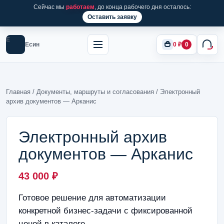
Сейчас мы
работаем
, до конца рабочего дня осталось:
Оставить заявку
Е
Есин
0
₽
0
Главная
/
Документы, маршруты и согласования
/ Электронный
архив документов — Арканис
Электронный архив
документов — Арканис
43 000
₽
Готовое решение для автоматизации
конкретной бизнес-задачи с фиксированной
ценой в каталоге.