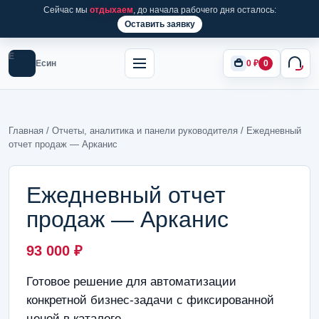
Сейчас мы
отдыхаем
, до начала рабочего дня осталось:
Оставить заявку
Е
Есин
0
₽
0
Главная
/
Отчеты, аналитика и панели руководителя
/ Ежедневный
отчет продаж — Арканис
Ежедневный отчет
продаж — Арканис
93 000
₽
Готовое решение для автоматизации
конкретной бизнес-задачи с фиксированной
ценой в каталоге.