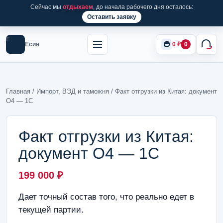
Сейчас мы
отдыхаем
, до начала рабочего дня осталось:
Оставить заявку
Е
Есин
0
₽
0
Главная
/
Импорт, ВЭД и таможня
/ Факт отгрузки из Китая: документ
О4 — 1С
Факт отгрузки из Китая:
документ О4 — 1С
199 000
₽
Дает точный состав того, что реально едет в
текущей партии.