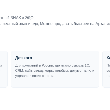
стный ЗНАК и ЭДО
-честный-знак-и-эдо
,
Можно продавать быстрее на Аркани
Для кого
К
Ка
Для компаний в России, где нужно связать 1С,
П
я
CRM, сайт, склад, маркетплейсы, документы или
с
управленческие отчеты.
п