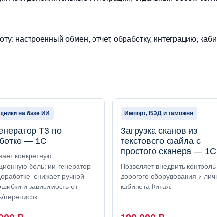
ту: настроенный обмен, отчет, обработку, интеграцию, каби
ники на базе ИИ
Импорт, ВЭД и таможня
енератор ТЗ по
Загрузка сканов из
ботке — 1С
текстового файла с
простого сканера — 1С
вает конкретную
ционную боль: ии-генератор
Позволяет внедрить контроль
доработке, снижает ручной
дорогого оборудования и лич
ошибки и зависимость от
кабинета Китая.
ь/переписок.