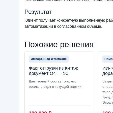
Результат
Клиент получает конкретную выполненную рабо
автоматизации в согласованном объеме.
Похожие решения
Импорт, ВЭД и таможня
Помощ
Факт отгрузки из Китая:
ИИ-г
документ О4 — 1С
дора
Дает точный состав того, что
Закры
реально едет в текущей партии.
опера
тз по 
труд, 
Эксел