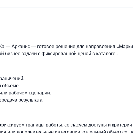
НАКа — Арканис — готовое решение для направления «Марк
й бизнес-задачи с фиксированной ценой в каталоге..
граничений.
м объеме.
 или рабочем сценарии.
ередача результата.
фиксируем границы работы, согласуем доступы и критерии
ия или дополнительные интеграции, отдельный объем согл