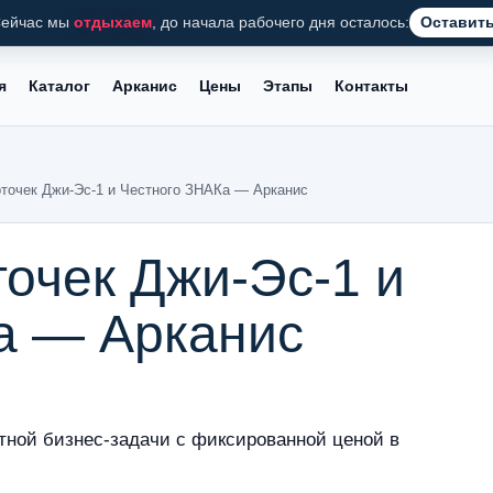
ейчас мы
отдыхаем
, до начала рабочего дня осталось:
Оставить
я
Каталог
Арканис
Цены
Этапы
Контакты
рточек Джи-Эс-1 и Честного ЗНАКа — Арканис
точек Джи-Эс-1 и
а — Арканис
тной бизнес-задачи с фиксированной ценой в