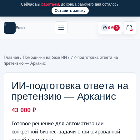
Сейчас мы
работаем
, до конца рабочего дня осталось:
Оставить заявку
Е
Есин
0
₽
0
Главная
/
Помощники на базе ИИ
/ ИИ-подготовка ответа на
претензию — Арканис
ИИ-подготовка ответа на
претензию — Арканис
43 000
₽
Готовое решение для автоматизации
конкретной бизнес-задачи с фиксированной
ценой в каталоге.