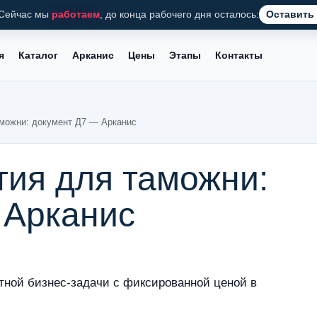
Сейчас мы
работаем
, до конца рабочего дня осталось:
Оставить 
я
Каталог
Арканис
Цены
Этапы
Контакты
аможни: документ Д7 — Арканис
тия для таможни:
 Арканис
тной бизнес-задачи с фиксированной ценой в