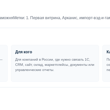
таможня
Метки:
1. Первая витрина
,
Арканис
,
импорт-вэд-и-т
Для кого
К
 —
Для компаний в России, где нужно связать 1С,
П
CRM, сайт, склад, маркетплейсы, документы или
с
управленческие отчеты.
п