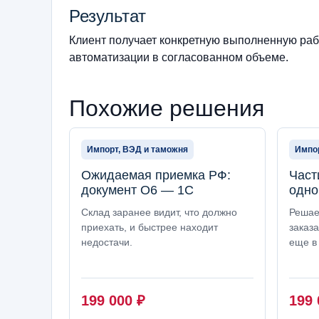
Результат
Клиент получает конкретную выполненную рабо
автоматизации в согласованном объеме.
Похожие решения
Импорт, ВЭД и таможня
Импор
Ожидаемая приемка РФ:
Част
документ О6 — 1С
одно
Склад заранее видит, что должно
Решае
приехать, и быстрее находит
заказа
недостачи.
еще в 
199 000
₽
199