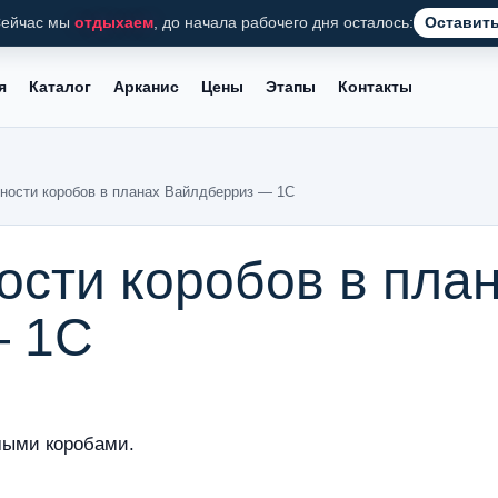
ейчас мы
отдыхаем
, до начала рабочего дня осталось:
Оставить
я
Каталог
Арканис
Цены
Этапы
Контакты
тности коробов в планах Вайлдберриз — 1С
ости коробов в пла
— 1С
мыми коробами.