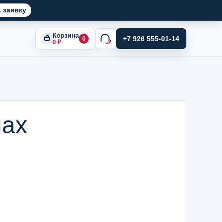
 заявку
Корзина
+7 926 555-01-14
0
0
₽
нах