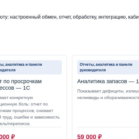
ту: настроенный обмен, отчет, обработку, интеграцию, каби
ы, аналитика и панели
Отчеты, аналитика и панели
водителя
руководителя
т по просрочкам
Аналитика запасов — 
ессов — 1С
Показывает дефициты, излиш
вает конкретную
неликвиды и оборачиваемост
ционную боль: отчет по
очкам процессов, снижает
й труд, ошибки и зависимость
ель/переписок.
 000
₽
59 000
₽