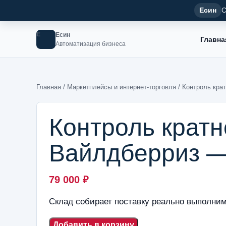
Есин
С
Е
Есин
Главна
Автоматизация бизнеса
Главная
/
Маркетплейсы и интернет-торговля
/ Контроль кра
Контроль кратн
Вайлдберриз 
79 000
₽
Склад собирает поставку реально выполни
Добавить в корзину