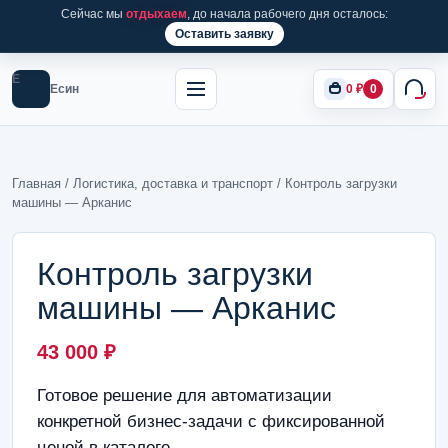
Сейчас мы
отдыхаем
, до начала рабочего дня осталось:
Оставить заявку
Е
Есин
0
₽
0
Главная
/
Логистика, доставка и транспорт
/ Контроль загрузки
машины — Арканис
Контроль загрузки
машины — Арканис
43 000
₽
Готовое решение для автоматизации
конкретной бизнес-задачи с фиксированной
ценой в каталоге.