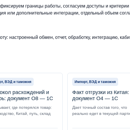
фиксируем границы работы, согласуем доступы и критерии
ия или дополнительные интеграции, отдельный объем согл
ту: настроенный обмен, отчет, обработку, интеграцию, каби
т, ВЭД и таможня
Импорт, ВЭД и таможня
окол расхождений и
Факт отгрузки из Китая:
рь: документ О8 — 1С
документ О4 — 1С
вает, где потерялся товар:
Дает точный состав того, что
одство, Китай, путь, склад
реально едет в текущей парти