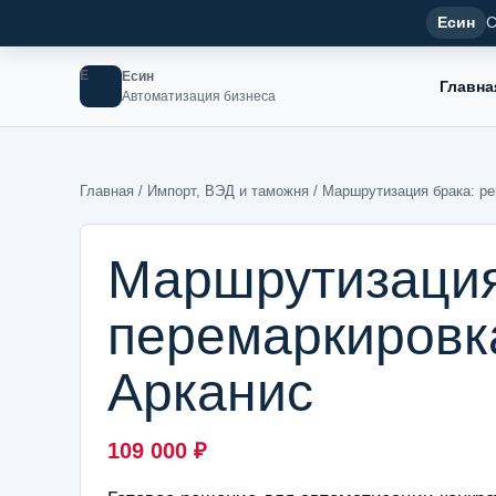
Есин
С
Е
Есин
Главна
Автоматизация бизнеса
Главная
/
Импорт, ВЭД и таможня
/ Маршрутизация брака: ре
Маршрутизация 
перемаркировк
Арканис
109 000
₽