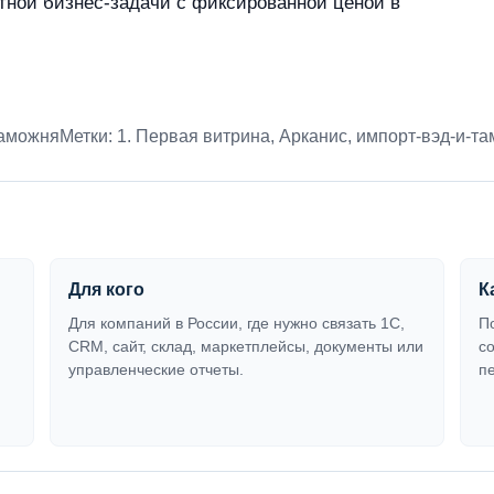
тной бизнес-задачи с фиксированной ценой в
таможня
Метки:
1. Первая витрина
,
Арканис
,
импорт-вэд-и-т
Для кого
К
Для компаний в России, где нужно связать 1С,
П
CRM, сайт, склад, маркетплейсы, документы или
с
управленческие отчеты.
п