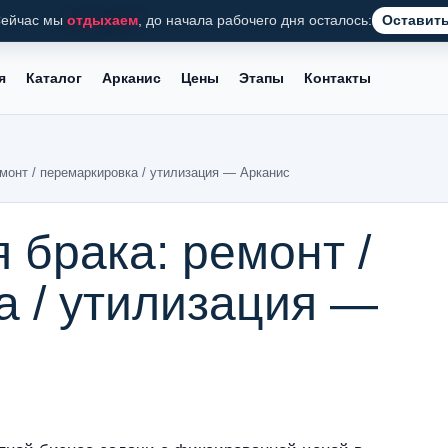
ейчас мы
отдыхаем
, до начала рабочего дня осталось:
Оставить
я
Каталог
Арканис
Цены
Этапы
Контакты
монт / перемаркировка / утилизация — Арканис
брака: ремонт /
а / утилизация —