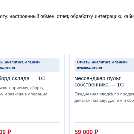
ту: настроенный обмен, отчет, обработку, интеграцию, каби
ы, аналитика и панели
Отчеты, аналитика и панели
водителя
руководителя
орд склада — 1С
мессенджер-пульт
собственника — 1С
вает приемку, сборку,
ку и зависшие операции.
Ежедневная сводка по прода
деньгам, складу, долгам и сб
000
₽
59 000
₽