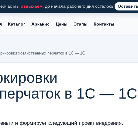
ейчас мы
отдыхаем
, до начала рабочего дня осталось:
Оставить
я
Каталог
Арканис
Цены
Этапы
Контакты
ркировки хозяйственных перчаток в 1С — 1С
ркировки
перчаток в 1С — 1С
деньги и формирует следующий проект внедрения.