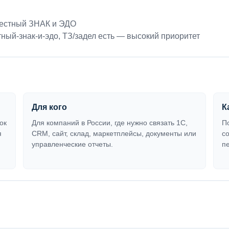
Честный ЗНАК и ЭДО
ный-знак-и-эдо
,
ТЗ/задел есть — высокий приоритет
Для кого
К
ок
Для компаний в России, где нужно связать 1С,
П
я
CRM, сайт, склад, маркетплейсы, документы или
с
управленческие отчеты.
п