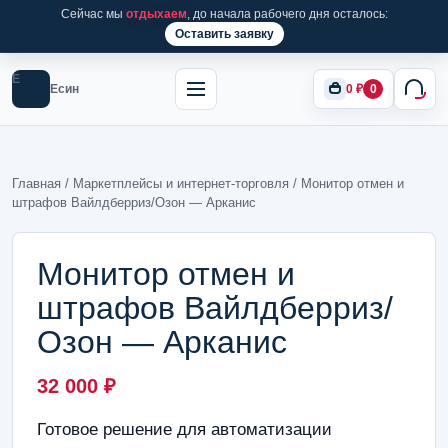
Сейчас мы
отдыхаем
, до начала рабочего дня осталось:
Оставить заявку
Е
Есин
0
₽
0
Главная
/
Маркетплейсы и интернет-торговля
/ Монитор отмен и
штрафов Вайлдберриз/Озон — Арканис
Монитор отмен и
штрафов Вайлдберриз/
Озон — Арканис
32 000
₽
Готовое решение для автоматизации