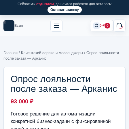
Сейчас мы
отдыхаем
, до начала рабочего дня осталось:
Оставить заявку
Е
Есин
0
₽
0
Главная
/
Клиентский сервис и мессенджеры
/ Опрос лояльности
после заказа — Арканис
Опрос лояльности
после заказа — Арканис
93 000
₽
Готовое решение для автоматизации
конкретной бизнес-задачи с фиксированной
ценой в каталоге.