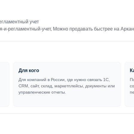
егламентный учет
я-и-регламентный-учет
,
Можно продавать быстрее на Арка
Для кого
К
Для компаний в России, где нужно связать 1С,
П
CRM, сайт, склад, маркетплейсы, документы или
с
управленческие отчеты.
п