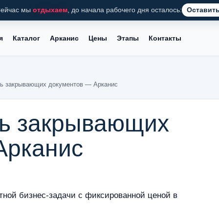
ейчас мы
отдыхаем
, до начала рабочего дня осталось:
Оставить
я
Каталог
Арканис
Цены
Этапы
Контакты
ть закрывающих документов — Арканис
ть закрывающих
Арканис
тной бизнес-задачи с фиксированной ценой в