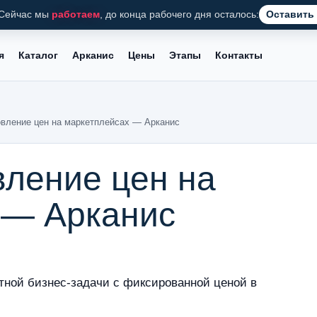
Сейчас мы
работаем
, до конца рабочего дня осталось:
Оставить 
я
Каталог
Арканис
Цены
Этапы
Контакты
овление цен на маркетплейсах — Арканис
вление цен на
 — Арканис
тной бизнес-задачи с фиксированной ценой в