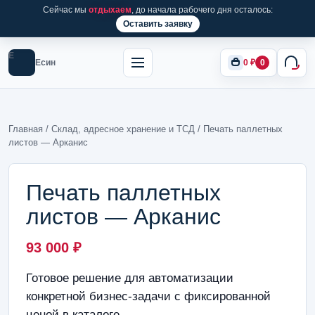
Сейчас мы
отдыхаем
, до начала рабочего дня осталось:
Оставить заявку
Е
Есин
0
₽
0
Главная
/
Склад, адресное хранение и ТСД
/ Печать паллетных
листов — Арканис
Печать паллетных
листов — Арканис
93 000
₽
Готовое решение для автоматизации
конкретной бизнес-задачи с фиксированной
ценой в каталоге.