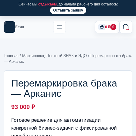
Сейчас мы
отдыхаем
, до начала рабочего дня осталось:
Оставить заявку
Е
Есин
0
₽
0
Главная
/
Маркировка, Честный ЗНАК и ЭДО
/ Перемаркировка брака
— Арканис
Перемаркировка брака
— Арканис
93 000
₽
Готовое решение для автоматизации
конкретной бизнес-задачи с фиксированной
ценой в каталоге.