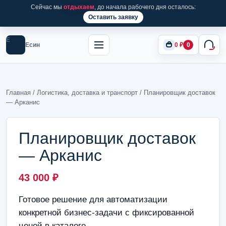
Сейчас мы
отдыхаем
, до начала рабочего дня осталось:
Оставить заявку
Е
Есин
0
₽
0
Главная
/
Логистика, доставка и транспорт
/ Планировщик доставок
— Арканис
Планировщик доставок
— Арканис
43 000
₽
Готовое решение для автоматизации
конкретной бизнес-задачи с фиксированной
ценой в каталоге.