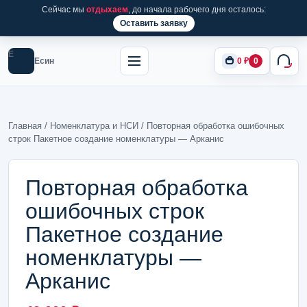
Сейчас мы
отдыхаем
, до начала рабочего дня осталось:
Оставить заявку
Е
Есин
0
₽
0
Главная
/
Номенклатура и НСИ
/ Повторная обработка ошибочных
строк Пакетное создание номенклатуры — Арканис
Повторная обработка
ошибочных строк
Пакетное создание
номенклатуры —
Арканис