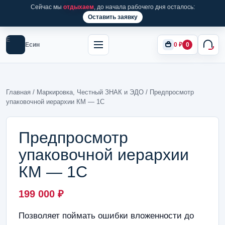
Сейчас мы
отдыхаем
, до начала рабочего дня осталось:
Оставить заявку
Е
Есин
0
₽
0
Главная
/
Маркировка, Честный ЗНАК и ЭДО
/ Предпросмотр
упаковочной иерархии КМ — 1С
Предпросмотр
упаковочной иерархии
КМ — 1С
199 000
₽
Позволяет поймать ошибки вложенности до