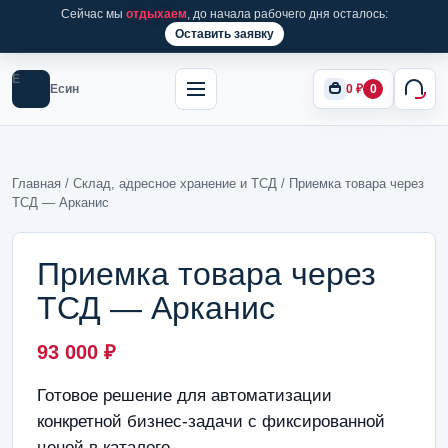
Сейчас мы
отдыхаем
, до начала рабочего дня осталось:
Оставить заявку
Е
Есин
0
₽
0
Главная
/
Склад, адресное хранение и ТСД
/ Приемка товара через
ТСД — Арканис
Приемка товара через
ТСД — Арканис
93 000
₽
Готовое решение для автоматизации
конкретной бизнес-задачи с фиксированной
ценой в каталоге.