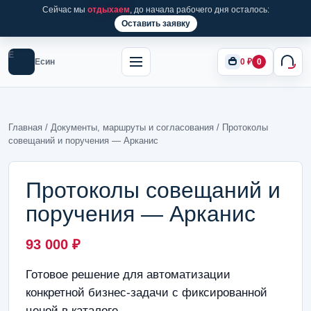
Сейчас мы
отдыхаем
, до начала рабочего дня осталось:
Оставить заявку
Е
Есин
0
₽
0
Главная
/
Документы, маршруты и согласования
/ Протоколы
совещаний и поручения — Арканис
Протоколы совещаний и
поручения — Арканис
93 000
₽
Готовое решение для автоматизации
конкретной бизнес-задачи с фиксированной
ценой в каталоге.