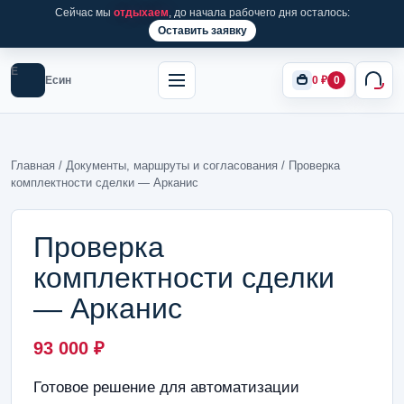
Сейчас мы
отдыхаем
, до начала рабочего дня осталось:
Оставить заявку
Е
Есин
0
₽
0
Главная
/
Документы, маршруты и согласования
/ Проверка
комплектности сделки — Арканис
Проверка
комплектности сделки
— Арканис
93 000
₽
Готовое решение для автоматизации