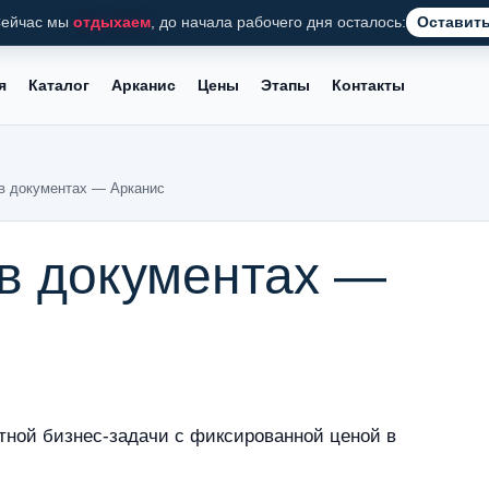
ейчас мы
отдыхаем
, до начала рабочего дня осталось:
Оставить
я
Каталог
Арканис
Цены
Этапы
Контакты
в документах — Арканис
в документах —
тной бизнес-задачи с фиксированной ценой в