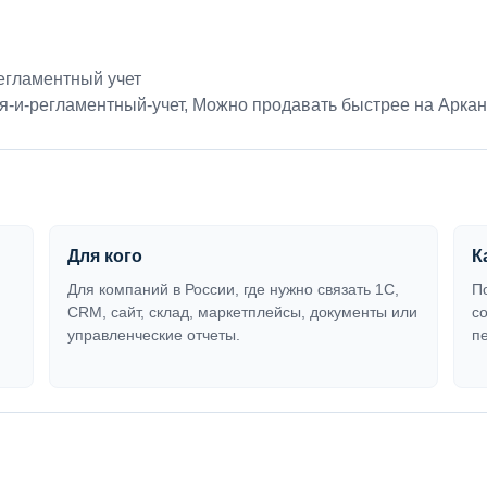
егламентный учет
я-и-регламентный-учет
,
Можно продавать быстрее на Арка
Для кого
К
Для компаний в России, где нужно связать 1С,
П
CRM, сайт, склад, маркетплейсы, документы или
с
управленческие отчеты.
п