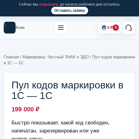
Сейчас мы
отдыхаем
, до начала рабочего дня осталось:
Оставить заявку
Е
Есин
0
₽
0
Главная
/
Маркировка, Честный ЗНАК и ЭДО
/ Пул кодов маркировки
в 1С — 1С
Пул кодов маркировки в
1С — 1С
199 000
₽
Быстро показывает, какой код свободен,
напечатан, зарезервирован или уже
использован.