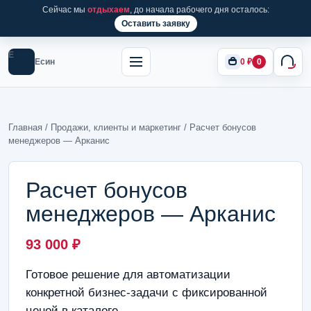
Сейчас мы
отдыхаем
, до начала рабочего дня осталось:
Оставить заявку
Е
Есин
0
₽
0
Главная
/
Продажи, клиенты и маркетинг
/ Расчет бонусов
менеджеров — Арканис
Расчет бонусов
менеджеров — Арканис
93 000
₽
Готовое решение для автоматизации
конкретной бизнес-задачи с фиксированной
ценой в каталоге.