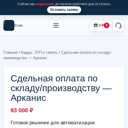
Сейчас мы
отдыхаем
, до начала рабочего дня осталось:
Оставить заявку
Е
Есин
0
₽
0
Главная
/
Кадры, ЗУП и табель
/ Сдельная оплата по складу/
производству — Арканис
Сдельная оплата по
складу/производству —
Арканис
93 000
₽
Готовое решение для автоматизации