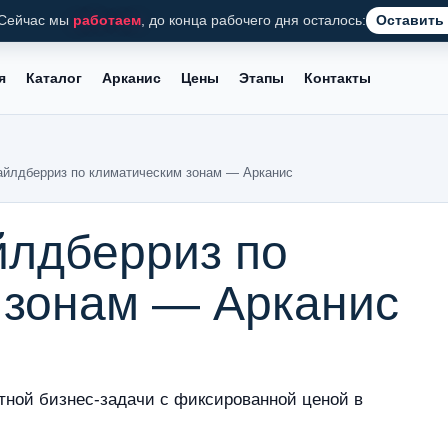
Сейчас мы
работаем
, до конца рабочего дня осталось:
Оставить 
я
Каталог
Арканис
Цены
Этапы
Контакты
айлдберриз по климатическим зонам — Арканис
йлдберриз по
 зонам — Арканис
тной бизнес-задачи с фиксированной ценой в