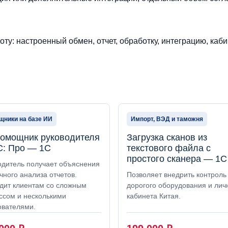
ту: настроенный обмен, отчет, обработку, интеграцию, каби
ники на базе ИИ
Импорт, ВЭД и таможня
омощник руководителя
Загрузка сканов из
С: Про — 1С
текстового файла с
простого сканера — 1С
одитель получает объяснения
чного анализа отчетов.
Позволяет внедрить контроль
дит клиентам со сложным
дорогого оборудования и лич
ссом и несколькими
кабинета Китая.
ователями.