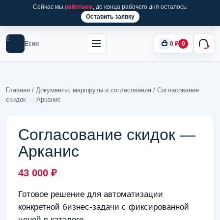
Сейчас мы
работаем
, до конца рабочего дня осталось:
Оставить заявку
Е
Есин
0
₽
0
Главная
/
Документы, маршруты и согласования
/ Согласование
скидок — Арканис
Согласование скидок —
Арканис
43 000
₽
Готовое решение для автоматизации
конкретной бизнес-задачи с фиксированной
ценой в каталоге.