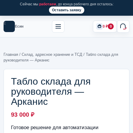
Сейчас мы
работаем
, до конца рабочего дня осталось:
Оставить заявку
Е
Есин
0
₽
0
Главная
/
Склад, адресное хранение и ТСД
/ Табло склада для
руководителя — Арканис
Табло склада для
руководителя —
Арканис
93 000
₽
Готовое решение для автоматизации