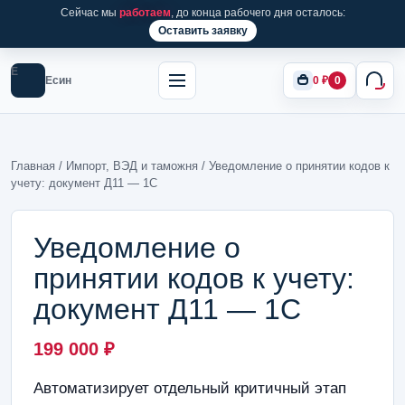
Сейчас мы
работаем
, до конца рабочего дня осталось:
Оставить заявку
Е
Есин
0
₽
0
Главная
/
Импорт, ВЭД и таможня
/ Уведомление о принятии кодов к
учету: документ Д11 — 1С
Уведомление о
принятии кодов к учету:
документ Д11 — 1С
199 000
₽
Автоматизирует отдельный критичный этап