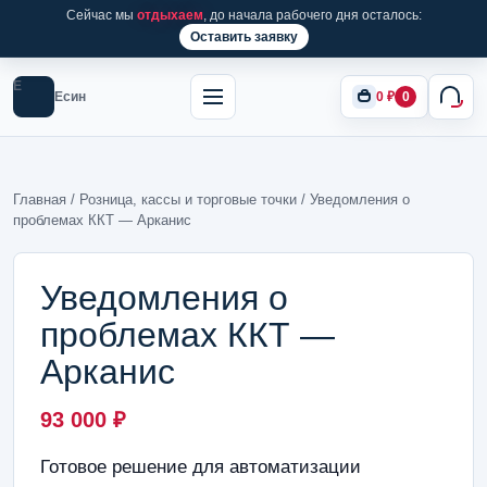
Сейчас мы
отдыхаем
, до начала рабочего дня осталось:
Оставить заявку
Е
Есин
0
₽
0
Главная
/
Розница, кассы и торговые точки
/ Уведомления о
проблемах ККТ — Арканис
Уведомления о
проблемах ККТ —
Арканис
93 000
₽
Готовое решение для автоматизации