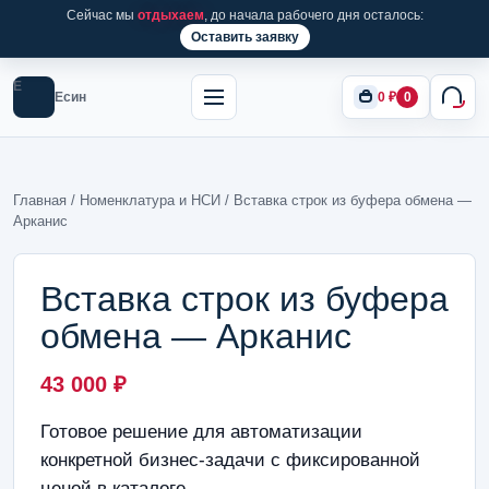
Сейчас мы
отдыхаем
, до начала рабочего дня осталось:
Оставить заявку
Е
Есин
0
₽
0
Главная
/
Номенклатура и НСИ
/ Вставка строк из буфера обмена —
Арканис
Вставка строк из буфера
обмена — Арканис
43 000
₽
Готовое решение для автоматизации
конкретной бизнес-задачи с фиксированной
ценой в каталоге.