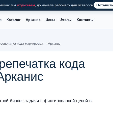
ейчас мы
отдыхаем
, до начала рабочего дня осталось:
Оставить
я
Каталог
Арканис
Цены
Этапы
Контакты
ерепечатка кода маркировки — Арканис
репечатка кода
Арканис
тной бизнес-задачи с фиксированной ценой в