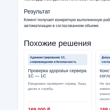
Результат
Клиент получает конкретную выполненную рабо
автоматизации в согласованном объеме.
Похожие решения
Администрирование 1С,
Доку
сопровождение и безопасность
согл
Проверка здоровья сервера
Конс
1С — 1С
согл
Ежедневно проверяет сервер, базы,
Не тр
диски и службы.
измен
клиен
неско
169 000
₽
169