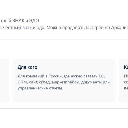
стный ЗНАК и ЭДО
-честный-знак-и-эдо
,
Можно продавать быстрее на Аркани
Для кого
К
Для компаний в России, где нужно связать 1С,
П
CRM, сайт, склад, маркетплейсы, документы или
с
управленческие отчеты.
п