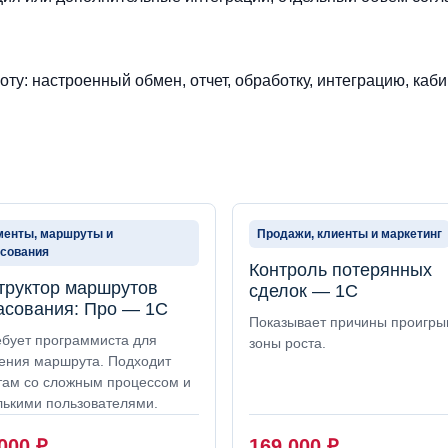
ту: настроенный обмен, отчет, обработку, интеграцию, каби
менты, маршруты и
Продажи, клиенты и маркетинг
асования
Контроль потерянных
труктор маршрутов
сделок — 1С
асования: Про — 1С
Показывает причины проигры
ебует программиста для
зоны роста.
ения маршрута. Подходит
там со сложным процессом и
лькими пользователями.
 000
₽
169 000
₽