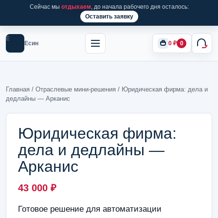
Сейчас мы
отдыхаем
, до начала рабочего дня осталось:
Оставить заявку
Е
Есин
0
₽
0
Главная
/
Отраслевые мини-решения
/ Юридическая фирма: дела и
дедлайны — Арканис
Юридическая фирма:
дела и дедлайны —
Арканис
43 000
₽
Готовое решение для автоматизации