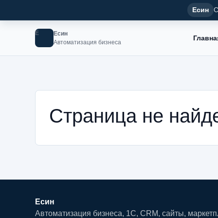
Есин
С
Е
Есин
Главна
Автоматизация бизнеса
Страница не найд
Есин
Автоматизация бизнеса, 1С, CRM, сайты, маркет