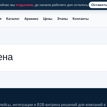
ейчас мы
отдыхаем
, до начала рабочего дня осталось:
Оставить
я
Каталог
Арканис
Цены
Этапы
Контакты
ена
плейсы, интеграции и B2B-витрина решений для компаний в