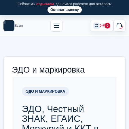
Сейчас мы
отдыхаем
, до начала рабочего дня осталось:
Оставить заявку
Е
Есин
0
₽
0
ЭДО и маркировка
ЭДО И МАРКИРОВКА
ЭДО, Честный
ЗНАК, ЕГАИС,
Меркурий и ККТ в