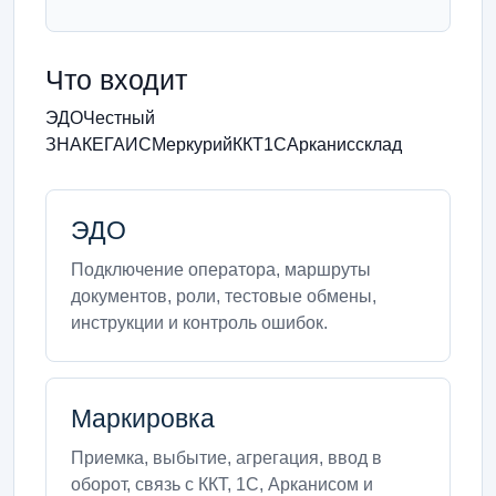
Что входит
ЭДО
Честный
ЗНАК
ЕГАИС
Меркурий
ККТ
1С
Арканис
склад
ЭДО
Подключение оператора, маршруты
документов, роли, тестовые обмены,
инструкции и контроль ошибок.
Маркировка
Приемка, выбытие, агрегация, ввод в
оборот, связь с ККТ, 1С, Арканисом и