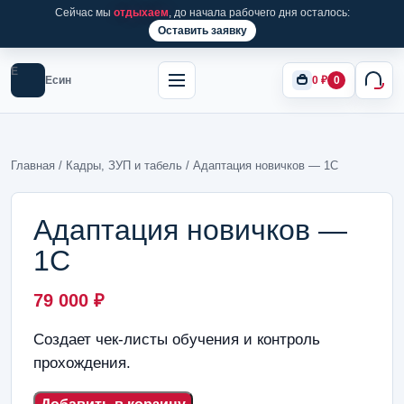
Сейчас мы
отдыхаем
, до начала рабочего дня осталось:
Оставить заявку
Е
Есин
0
₽
0
Главная
/
Кадры, ЗУП и табель
/ Адаптация новичков — 1С
Адаптация новичков —
1С
79 000
₽
Создает чек-листы обучения и контроль
прохождения.