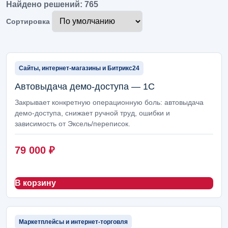
Найдено решений: 765
Продажи, клиенты и маркетинг
90
Сортировка
Администрирование 1С, сопровождение и безопасность
88
Отчеты, аналитика и панели руководителя
84
Сайты, интернет-магазины и Битрикс24
Документы, маршруты и согласования
84
Автовыдача демо-доступа — 1С
Закрывает конкретную операционную боль: автовыдача
Помощники на базе ИИ
82
демо-доступа, снижает ручной труд, ошибки и
зависимость от Эксель/переписок.
Импорт, ВЭД и таможня
80
Производство и легкий цеховой учет
78
79 000
₽
Розница, кассы и торговые точки
71
В корзину
Бухгалтерия и регламентный учет
70
Клиентский сервис и мессенджеры
68
Маркетплейсы и интернет-торговля