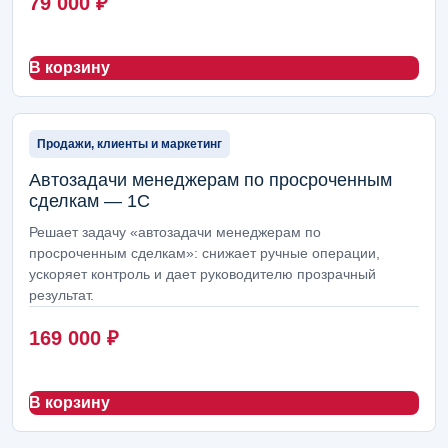
79 000
₽
Абонентская поддержка
4
Пакеты внедрения
4
В корзину
Создание сайтов
3
Продажи, клиенты и маркетинг
Соцсети и SMM
3
Автозадачи менеджерам по просроченным
Поддержка маркетплейсов
3
сделкам — 1С
Автопубликации и контент
2
Решает задачу «автозадачи менеджерам по
просроченным сделкам»: снижает ручные операции,
Ведение блога и новостей
2
ускоряет контроль и дает руководителю прозрачный
результат.
Интернет-магазины
2
169 000
₽
ERP-модули Arcanis
2
Настройка сервера 1С
1
В корзину