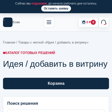
Сейчас мы
отдыхаем
, до начала рабочего дня осталось:
Оставить заявку
Е
Есин
0
₽
0
Главная
/ Товары с меткой «Идея / добавить в витрину»
КАТАЛОГ ГОТОВЫХ РЕШЕНИЙ
Идея / добавить в витрину
Корзина
Поиск решения