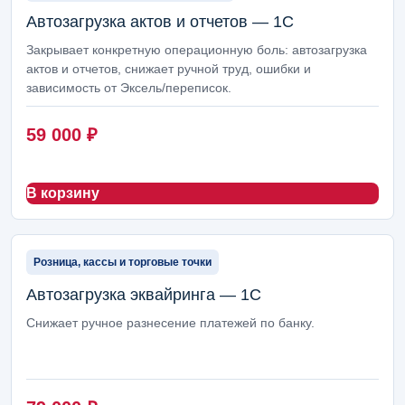
Кадры, ЗУП и табель
66
Автозагрузка актов и отчетов — 1С
Логистика, доставка и транспорт
66
Закрывает конкретную операционную боль: автозагрузка
актов и отчетов, снижает ручной труд, ошибки и
Номенклатура и НСИ
46
зависимость от Эксель/переписок.
Прайс-лист услуг
46
59 000
₽
Закупки и снабжение
42
В корзину
Интеграции, обмены и внешние сервисы
42
Сайты, интернет-магазины и Битрикс24
36
Розница, кассы и торговые точки
Маркетинг и реклама
12
Автозагрузка эквайринга — 1С
1С: установка и настройка
11
Снижает ручное разнесение платежей по банку.
Фиксированные работы 1С
8
Настройка рекламы
5