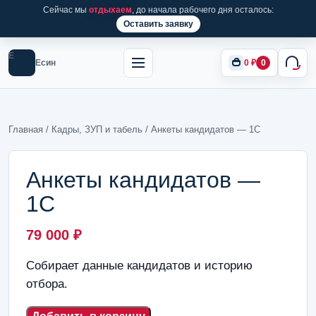
Сейчас мы
отдыхаем
, до начала рабочего дня осталось:
Оставить заявку
Е
Есин
0
₽
0
Главная
/
Кадры, ЗУП и табель
/ Анкеты кандидатов — 1С
Анкеты кандидатов —
1С
79 000
₽
Собирает данные кандидатов и историю
отбора.