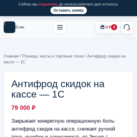
Сейчас мы
отдыхаем
, до начала рабочего дня осталось:
Оставить заявку
Е
Есин
0
₽
0
Главная
/
Розница, кассы и торговые точки
/ Антифрод скидок на
кассе — 1С
Антифрод скидок на
кассе — 1С
79 000
₽
Закрывает конкретную операционную боль:
антифрод скидок на кассе, снижает ручной
труд, ошибки и зависимость от Эксель/