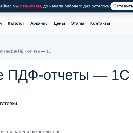
ейчас мы
отдыхаем
, до начала рабочего дня осталось:
Оставить
я
Каталог
Арканис
Цены
Этапы
Контакты
атические ПДФ-отчеты — 1С
е ПДФ-отчеты — 1С
готовки.
тика и панели руководителя