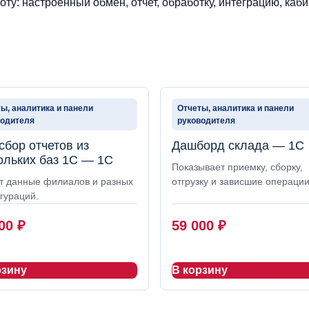
ту: настроенный обмен, отчет, обработку, интеграцию, каби
ы, аналитика и панели
Отчеты, аналитика и панели
водителя
руководителя
сбор отчетов из
Дашборд склада — 1С
ольких баз 1С — 1С
Показывает приемку, сборку,
т данные филиалов и разных
отгрузку и зависшие операции
гураций.
000
₽
59 000
₽
рзину
В корзину