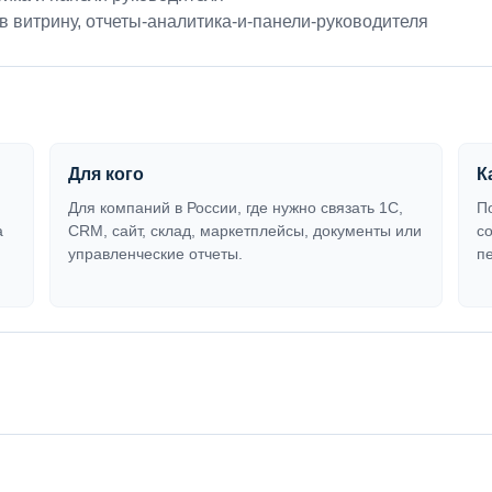
в витрину
,
отчеты-аналитика-и-панели-руководителя
Для кого
К
Для компаний в России, где нужно связать 1С,
П
а
CRM, сайт, склад, маркетплейсы, документы или
с
управленческие отчеты.
п