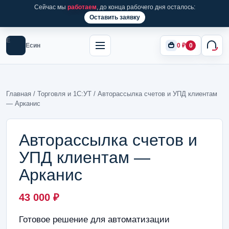
Сейчас мы
работаем
, до конца рабочего дня осталось:
Оставить заявку
Е
Есин
0
₽
0
Главная
/
Торговля и 1С:УТ
/ Авторассылка счетов и УПД клиентам
— Арканис
Авторассылка счетов и
УПД клиентам —
Арканис
43 000
₽
Готовое решение для автоматизации