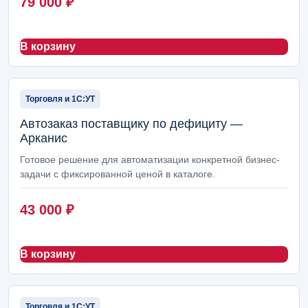
79 000
₽
Абонентская поддержка
4
Пакеты внедрения
4
В корзину
Создание сайтов
3
Торговля и 1С:УТ
Соцсети и SMM
3
Автозаказ поставщику по дефициту —
Поддержка маркетплейсов
3
Арканис
Автопубликации и контент
2
Готовое решение для автоматизации конкретной бизнес-
задачи с фиксированной ценой в каталоге.
Ведение блога и новостей
2
43 000
₽
Интернет-магазины
2
ERP-модули Arcanis
2
В корзину
Настройка сервера 1С
1
Торговля и 1С:УТ