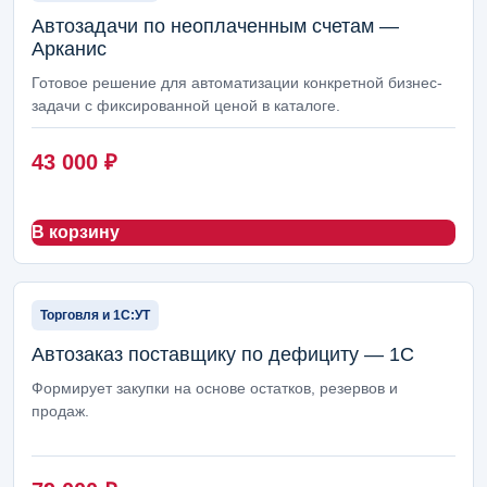
Кадры, ЗУП и табель
66
Автозадачи по неоплаченным счетам —
Арканис
Логистика, доставка и транспорт
66
Готовое решение для автоматизации конкретной бизнес-
Номенклатура и НСИ
46
задачи с фиксированной ценой в каталоге.
Прайс-лист услуг
46
43 000
₽
Закупки и снабжение
42
В корзину
Интеграции, обмены и внешние сервисы
42
Сайты, интернет-магазины и Битрикс24
36
Торговля и 1С:УТ
Маркетинг и реклама
12
Автозаказ поставщику по дефициту — 1С
1С: установка и настройка
11
Формирует закупки на основе остатков, резервов и
продаж.
Фиксированные работы 1С
8
Настройка рекламы
5