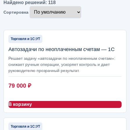
Найдено решений: 118
Продажи, клиенты и маркетинг
90
Сортировка
Администрирование 1С, сопровождение и безопасность
88
Отчеты, аналитика и панели руководителя
84
Торговля и 1С:УТ
Документы, маршруты и согласования
84
Автозадачи по неоплаченным счетам — 1С
Решает задачу «автозадачи по неоплаченным счетам»:
Помощники на базе ИИ
82
снижает ручные операции, ускоряет контроль и дает
руководителю прозрачный результат.
Импорт, ВЭД и таможня
80
Производство и легкий цеховой учет
78
79 000
₽
Розница, кассы и торговые точки
71
В корзину
Бухгалтерия и регламентный учет
70
Клиентский сервис и мессенджеры
68
Торговля и 1С:УТ