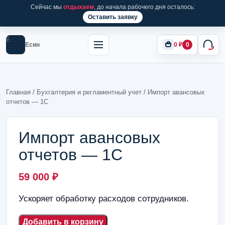
Сейчас мы
отдыхаем
, до начала рабочего дня осталось:
Оставить заявку
Е
Есин
0
₽
0
Главная
/
Бухгалтерия и регламентный учет
/ Импорт авансовых
отчетов — 1С
Импорт авансовых
отчетов — 1С
59 000
₽
Ускоряет обработку расходов сотрудников.
Добавить в корзину